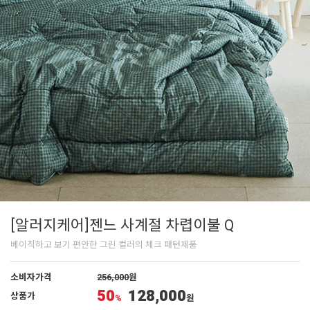
[알러지케어]젠느 사계절 차렵이불 Q
베이직하고 보기 편안한 그린 컬러의 체크 패턴제품
소비자가격
256,000
원
50
128,000
상품가
%
원