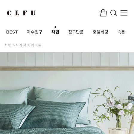
BEST
자수침구
차렵
침구단품
호텔베딩
속통
차렵
사계절 차렵이불