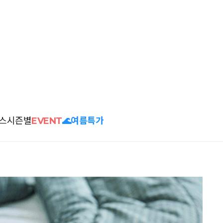
스
시즌별
EVENT
🌊여름특가