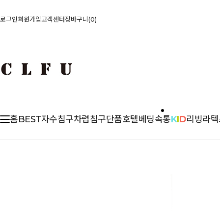
로그인
회원가입
고객센터
장바구니
0
홈
BEST
자수침구
차렵
침구단품
호텔베딩
속통
K
I
D
리빙
라텍