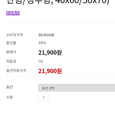
소비자가격
35,900원
할인율
39
%
21,900원
판매가
적립금
1%
21,900
원
옵션적용가격
옵션
수량