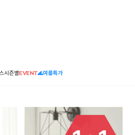
스
시즌별
EVENT
🌊여름특가