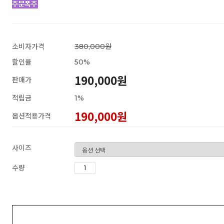
소비자가격
380,000원
할인율
50
%
190,000원
판매가
적립금
1%
190,000
원
옵션적용가격
사이즈
수량