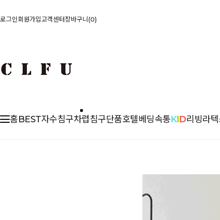
로그인
회원가입
고객센터
장바구니
0
홈
BEST
자수침구
차렵
침구단품
호텔베딩
속통
K
I
D
리빙
라텍