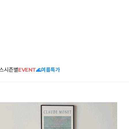
스
시즌별
EVENT
🌊여름특가