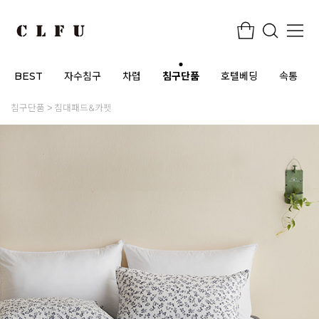
BEST
자수침구
차렵
침구단품
호텔베딩
속통
침구단품
침대패드&카펫