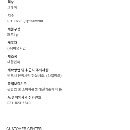
ㆍ색상
그레이
ㆍ치수
S:100x200/Q:150x200
ㆍ제품구성
패드1p
ㆍ제조자
(주)여덟시간
ㆍ제조국
대한민국
ㆍ세탁방법 및 취급시 주의사항
반드시 단독세탁 하십시오. (라벨참조)
ㆍ품질보증기준
관련법 및 소비자분쟁 해결기준에 따름
ㆍA/S 책임자와 전화번호
031-823-6840
CUSTOMER CENTER