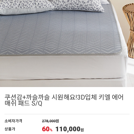
쿠션감+까슬까슬 시원해요!3D입체 키엘 에어
매쉬 패드 S/Q
소비자가격
278,000
원
60
110,000
상품가
%
원