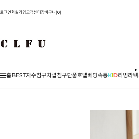
로그인
회원가입
고객센터
장바구니
0
홈
BEST
자수침구
차렵
침구단품
호텔베딩
속통
K
I
D
리빙
라텍