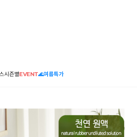
스
시즌별
EVENT
🌊여름특가