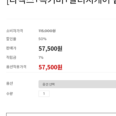
소비자가격
115,000원
할인율
50
%
57,500원
판매가
적립금
1%
57,500
원
옵션적용가격
옵션
수량