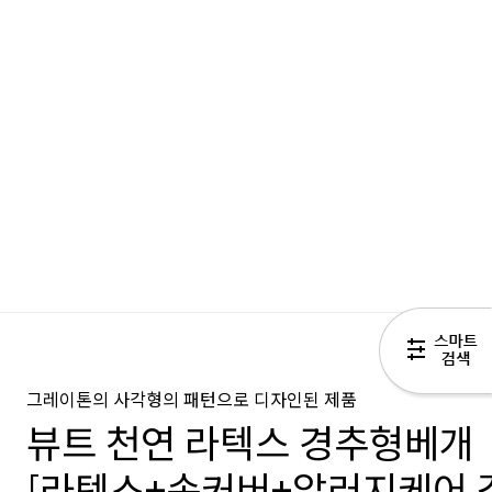
그레이톤의 사각형의 패턴으로 디자인된 제품
뷰트 천연 라텍스 경추형베개
[라텍스+속커버+알러지케어 