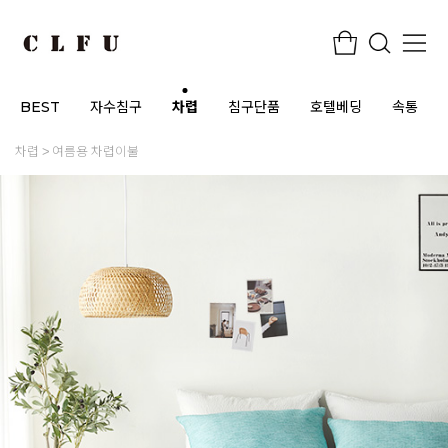
BEST
자수침구
차렵
침구단품
호텔베딩
속통
차렵
여름용 차렵이불