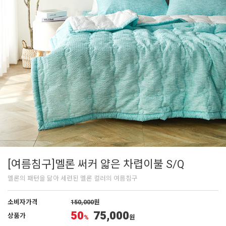
[여름침구]멜론 써커 얇은 차렵이불 S/Q
멜론의 패턴을 닮아 세련된 멜론 컬러의 여름침구
소비자가격
150,000
원
50
75,000
상품가
%
원