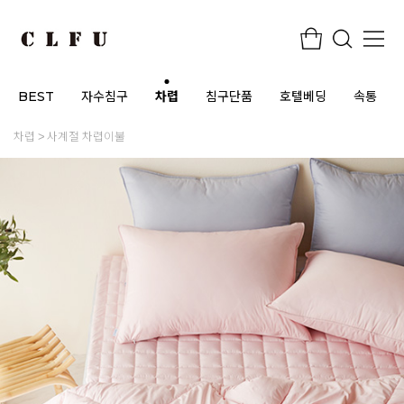
BEST
자수침구
차렵
침구단품
호텔베딩
속통
차렵
사계절 차렵이불