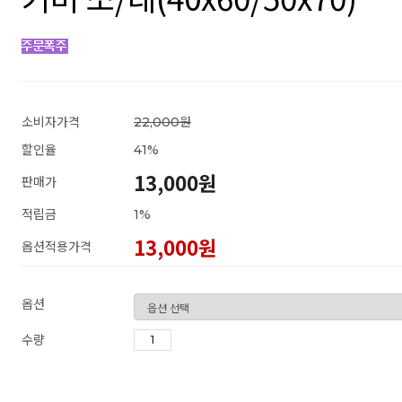
소비자가격
22,000원
할인율
41
%
13,000원
판매가
적립금
1%
13,000
원
옵션적용가격
옵션
수량