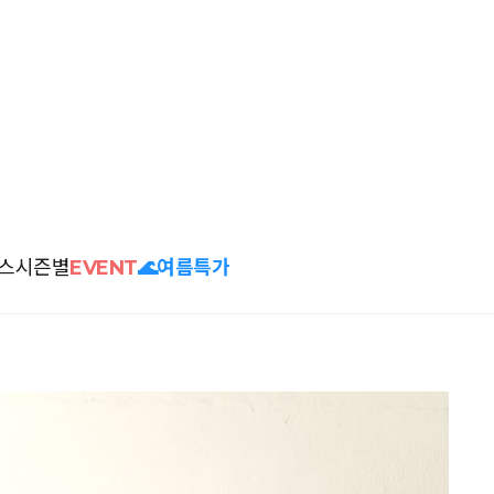
스
시즌별
EVENT
🌊여름특가