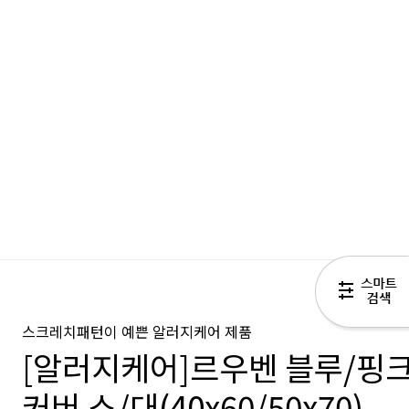
스크레치패턴이 예쁜 알러지케어 제품
[알러지케어]르우벤 블루/핑
커버 소/대(40x60/50x70)