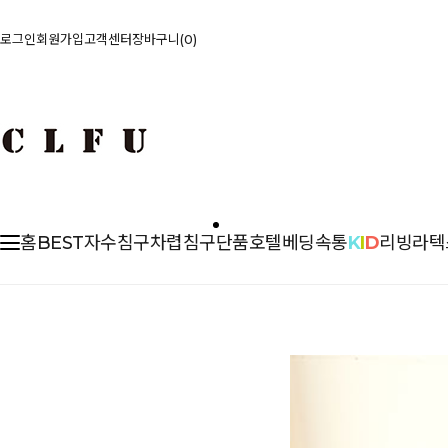
로그인
회원가입
고객센터
장바구니
0
홈
BEST
자수침구
차렵
침구단품
호텔베딩
속통
K
I
D
리빙
라텍