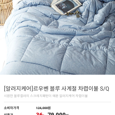
[알러지케어]르우벤 블루 사계절 차렵이불 S/Q
시원한 블루컬러의 스크레치패턴이 예쁜 알러지케어 차렵이불
소비자가격
124,000
원