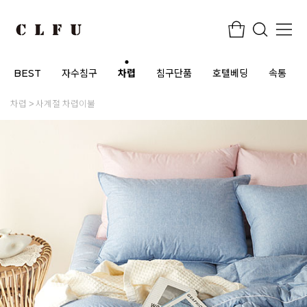
BEST
자수침구
차렵
침구단품
호텔베딩
속통
차렵
사계절 차렵이불