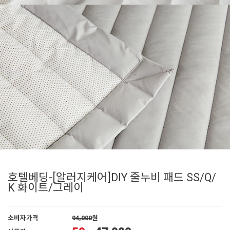
호텔베딩-[알러지케어]DIY 줄누비 패드 SS/Q/
K 화이트/그레이
소비자가격
94,000
원