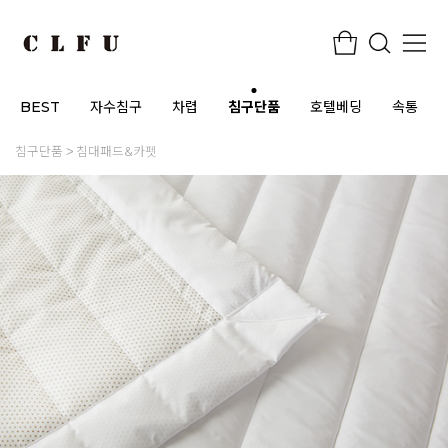
BEST
자수침구
차렵
침구단품
호텔베딩
속통
침구단품
침대패드&카펫