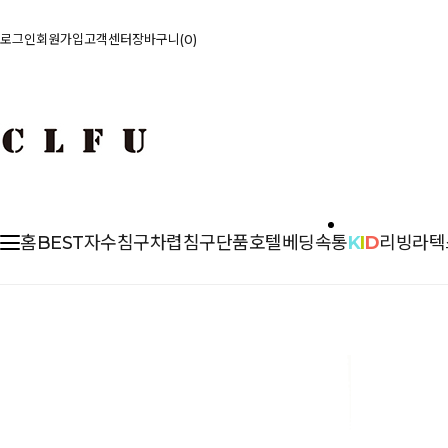
로그인
회원가입
고객센터
장바구니
0
홈
BEST
자수침구
차렵
침구단품
호텔베딩
속통
K
I
D
리빙
라텍