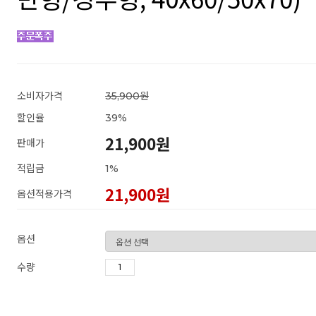
소비자가격
35,900원
할인율
39
%
21,900원
판매가
적립금
1%
21,900
원
옵션적용가격
옵션
수량