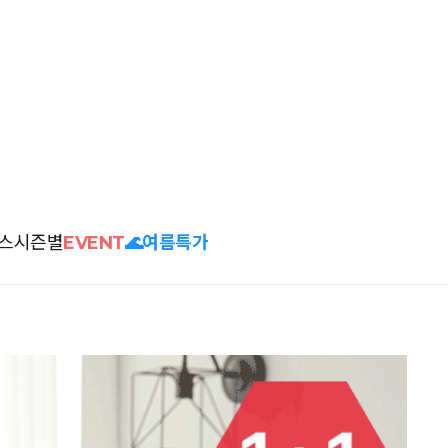
스
시즌별
EVENT
🌊여름특가