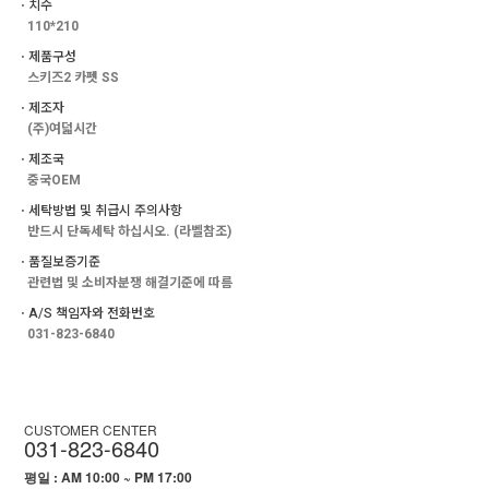
ㆍ치수
110*210
ㆍ제품구성
스키즈2 카펫 SS
ㆍ제조자
(주)여덟시간
ㆍ제조국
중국OEM
ㆍ세탁방법 및 취급시 주의사항
반드시 단독세탁 하십시오. (라벨참조)
ㆍ품질보증기준
관련법 및 소비자분쟁 해결기준에 따름
ㆍA/S 책임자와 전화번호
031-823-6840
CUSTOMER CENTER
031-823-6840
평일 : AM 10:00 ~ PM 17:00