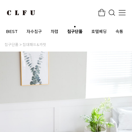
BEST
자수침구
차렵
침구단품
호텔베딩
속통
침구단품
침대패드&카펫