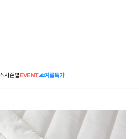
스
시즌별
EVENT
🌊여름특가