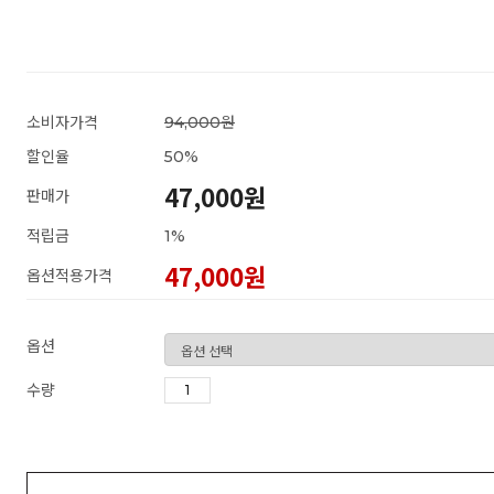
소비자가격
94,000원
할인율
50
%
47,000원
판매가
적립금
1%
47,000
원
옵션적용가격
옵션
수량