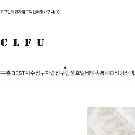
로그인
회원가입
고객센터
장바구니
0
홈
BEST
자수침구
차렵
침구단품
호텔베딩
속통
K
I
D
리빙
라텍