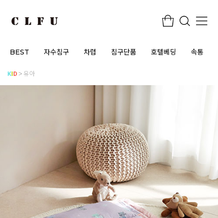
BEST
자수침구
차렵
침구단품
호텔베딩
속통
K
I
D
유아