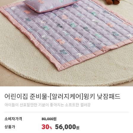
어린이집 준비물-[알러지케어]윙키 낮잠패드
아이들이 선호할만한 기분이 좋아지는 소프트한 컬러감
소비자가격
80,000
원
30
56,000
상품가
%
원