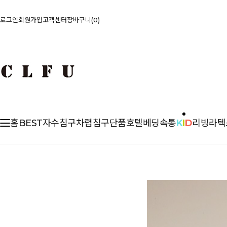
로그인
회원가입
고객센터
장바구니
0
홈
BEST
자수침구
차렵
침구단품
호텔베딩
속통
K
I
D
리빙
라텍