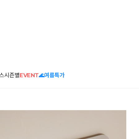
스
시즌별
EVENT
🌊여름특가