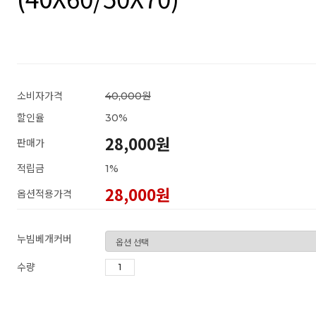
소비자가격
40,000원
할인율
30
%
28,000원
판매가
적립금
1%
28,000
원
옵션적용가격
누빔베개커버
수량