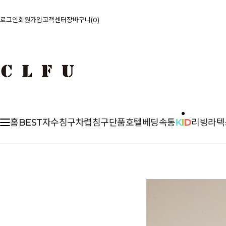
로그인
회원가입
고객센터
장바구니
0
홈
BEST
자수침구
차렵
침구단품
호텔베딩
속통
K
I
D
리빙
라텍