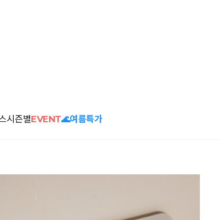
스
시즌별
EVENT
🌊여름특가