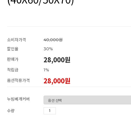
소비자가격
40,000원
할인율
30
%
28,000원
판매가
적립금
1%
28,000
원
옵션적용가격
누빔베개커버
수량