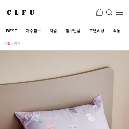
BEST
자수침구
차렵
침구단품
호텔베딩
속통
K
I
D
키즈