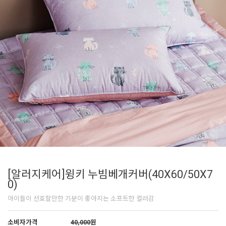
[알러지케어]윙키 누빔베개커버(40X60/50X7
0)
아이들이 선호할만한 기분이 좋아지는 소프트한 컬러감
소비자가격
40,000
원