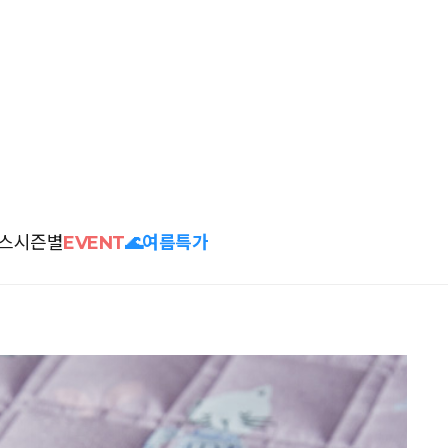
스
시즌별
EVENT
🌊여름특가