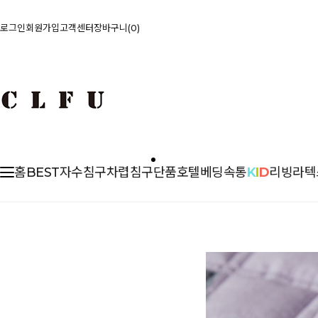
로그인
회원가입
고객센터
장바구니
0
홈
BEST
자수침구
차렵
침구단품
호텔베딩
속통
K
I
D
리빙
라텍