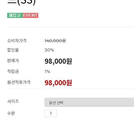
소비자가격
140,000원
할인율
30
%
98,000원
판매가
적립금
1%
98,000
원
옵션적용가격
사이즈
수량