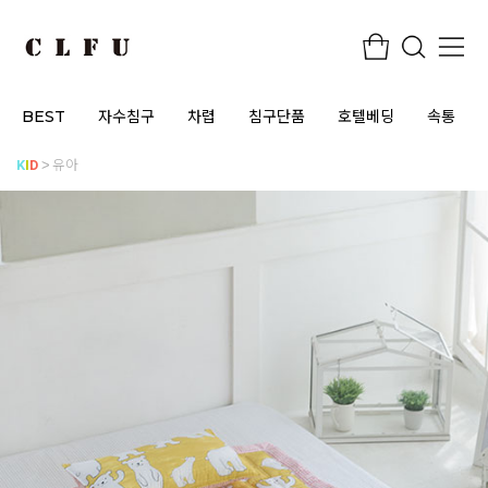
BEST
자수침구
차렵
침구단품
호텔베딩
속통
K
I
D
유아