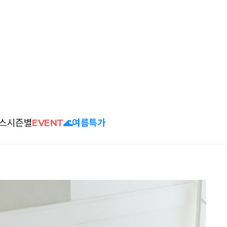
스
시즌별
EVENT
🌊여름특가