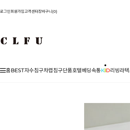
로그인
회원가입
고객센터
장바구니
0
홈
BEST
자수침구
차렵
침구단품
호텔베딩
속통
K
I
D
리빙
라텍