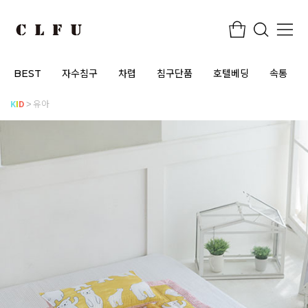
BEST
자수침구
차렵
침구단품
호텔베딩
속통
K
I
D
유아