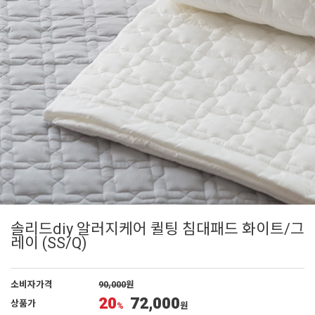
솔리드diy 알러지케어 퀼팅 침대패드 화이트/그
레이 (SS/Q)
소비자가격
90,000
원
20
72,000
상품가
%
원