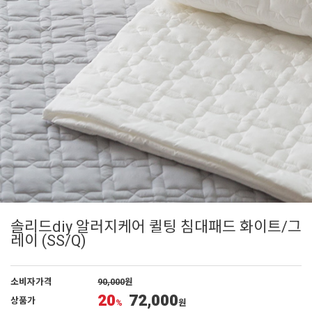
솔리드diy 알러지케어 퀼팅 침대패드 화이트/그
레이 (SS/Q)
소비자가격
90,000
원
20
72,000
상품가
%
원