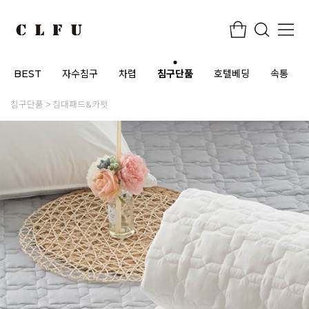
BEST
자수침구
차렵
침구단품
호텔베딩
속통
침구단품
침대패드&카펫