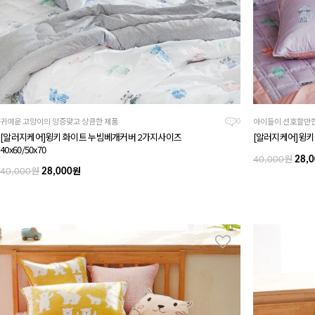
귀여운 고양이의 앙증맞고 상큼한 제품
아이들이 선호할만한
0
[알러지케어]윙키 화이트 누빔베개커버 2가지사이즈
[알러지케어]윙키 
40x60/50x70
원
40,000
28,0
원
원
40,000
28,000