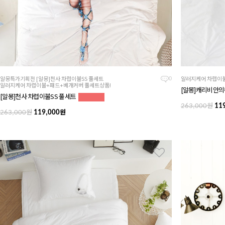
알몽특가기획전 [알몽]천사 차렵이불SS 풀세트
알러지케어 차렵이불
0
알러지케어 차렵이불+패드+베개커버 풀세트상품!
[알몽]캐리비안의
[알몽]천사 차렵이불SS 풀세트
원
263,000
119
원
원
263,000
119,000