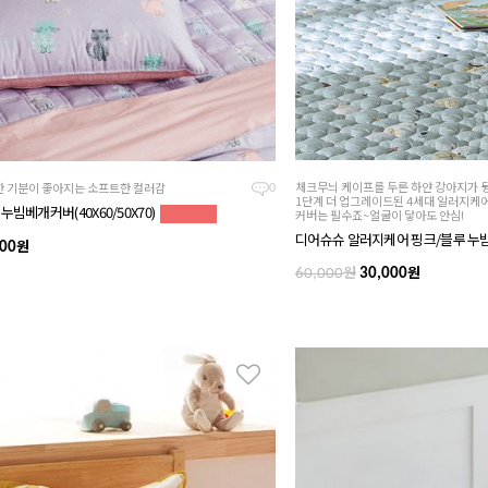
체크무늬 케이프를 두른 하얀 강아지가 
 기분이 좋아지는 소프트한 컬러감
0
1단계 더 업그레이드된 4세대 알러지케
누빔베개커버(40X60/50X70)
커버는 필수죠~얼굴이 닿아도 안심!
디어슈슈 알러지케어 핑크/블루 누
원
00
원
원
60,000
30,000