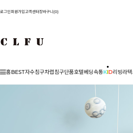
로그인
회원가입
고객센터
장바구니
0
홈
BEST
자수침구
차렵
침구단품
호텔베딩
속통
K
I
D
리빙
라텍