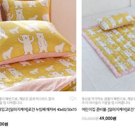
돌이 패턴으로, 해맑은 곰과 머스터드 컬러
동심을 자극하는 곰돌이 패턴으로, 해맑
3
을 업 시켜줍니다.
가 더 아이들의 기분을 업 시켜줍니다.
품 재입고![알러지케어]로건 누빔베개커버 40x60/50x70
어린이집 준비물-[알러지케어]로건 낮
원
원
70,000
49,000
원
00