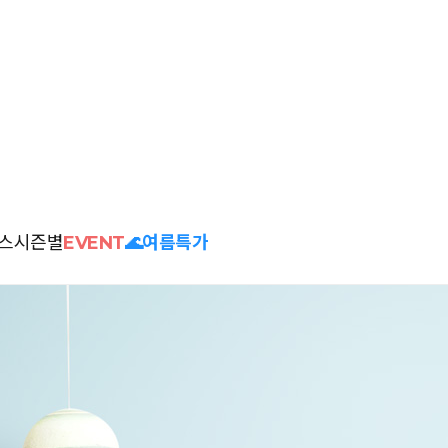
스
시즌별
EVENT
🌊여름특가