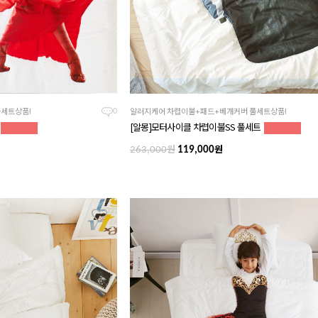
세트상품!
알러지케어 차렵이불+패드+베개커버 풀세트상품!
0
트
[알몽]모터사이클 차렵이불SS 풀세트
원
원
263,000
119,000