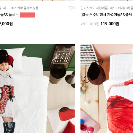
+패드+베개커버 풀세트상품!
알러지케어 차렵이불+패드+베개커버 풀
0
이불SS 풀세트
[알몽]우주비행사 차렵이불SS 풀
원
원
원
,000
263,000
119,000