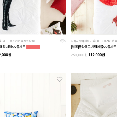
+패드+베개커버 풀세트상품!
알러지케어 차렵이불+패드+베개커버 풀
0
해적 차렵SS 풀세트
[알몽]플라멩고 차렵이불SS 풀세
원
원
원
,000
263,000
119,000