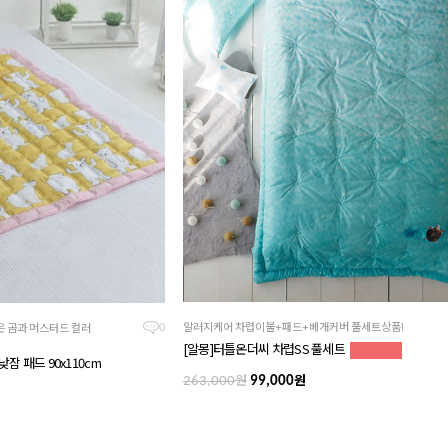
알러지케어 차렵이불+패드+베개커버 풀세트상품!
은 곰과 머스터드 컬러
0
[알몽]터틀온더씨 차렵SS 풀세트
잠 패드 90x110cm
원
원
263,000
99,000