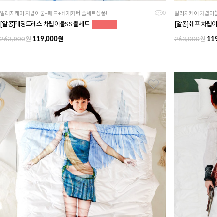
알러지케어 차렵이불+패드+베개커버 풀세트상품!
알러지케어 차렵이불
0
[알몽]웨딩드레스 차렵이불SS 풀세트
[알몽]쉐프 차렵
원
원
원
263,000
119,000
263,000
119