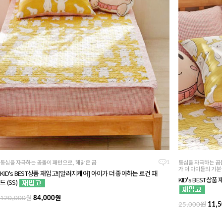
동심을 자극하는 곰돌이 패턴으로, 해맑은 곰
동심을 자극하는 곰
1
가 더 아이들의 기분
KID's BEST상품 재입고![알러지케어] 아이가 더 좋아하는 로건 패
KID's BEST상
드 (SS)
원
원
120,000
84,000
원
25,000
11,5