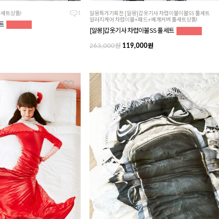
세트상품!
알몽특가기획전 [알몽]갑옷기사 차렵이불이불SS 풀세트
1
알러지케어 차렵이불+패드+베개커버 풀세트상품!
세트
[알몽]갑옷기사 차렵이불SS 풀세트
원
원
263,000
119,000