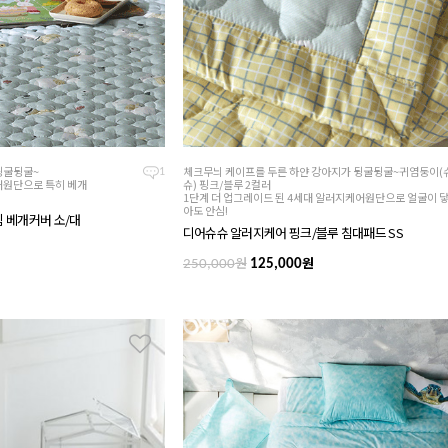
뒹굴뒹굴~
체크무늬 케이프를 두른 하얀 강아지가 뒹굴뒹굴~귀염둥이(
1
어원단으로 특히 베개
슈) 핑크/블루 2컬러
1단계 더 업그레이드 된 4세대 알러지케어원단으로 얼굴이 
아도 안심!
빔 베개커버 소/대
디어슈슈 알러지케어 핑크/블루 침대패드 SS
원
원
250,000
125,000